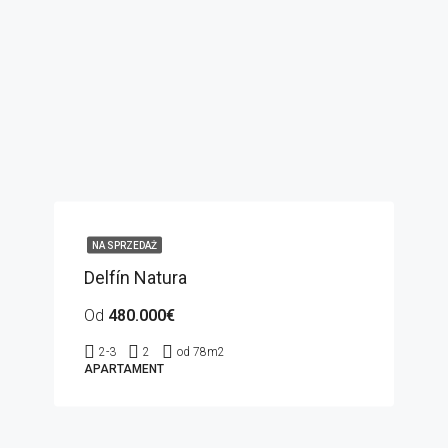
NA SPRZEDAŻ
Delfín Natura
Od
480.000€
2-3
2
od 78
m2
APARTAMENT