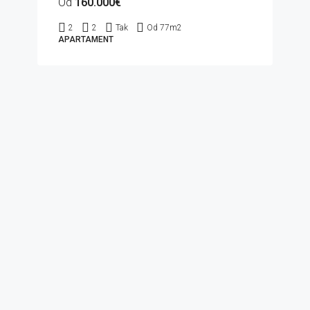
Od
160.000€
2
2
Tak
Od 77
m2
APARTAMENT