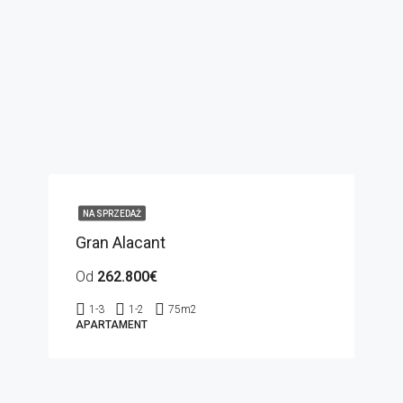
NA SPRZEDAŻ
Gran Alacant
Od
262.800€
1-3
1-2
75
m2
APARTAMENT