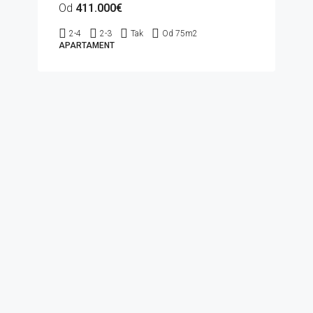
Od
411.000€
2-4
2-3
Tak
Od 75
m2
APARTAMENT