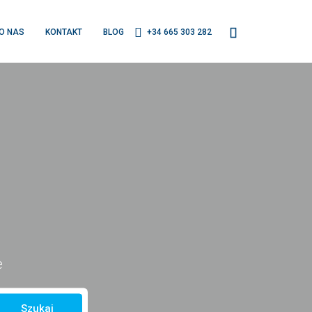
O NAS
KONTAKT
BLOG
+34 665 303 282
e
Szukaj