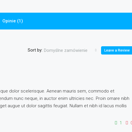
Opinie (1)
Sort by:
Domyślne zamówienie
Leave a Review
istique dolor scelerisque. Aenean mauris sem, commodo et
dum nunc neque, in auctor enim ultricies nec. Proin ornare nibh
et augue ut dolor sagittis feugiat. Nullam et nibh id lacus mollis
1