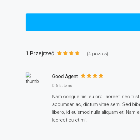
1 Przejrzeć
(
4
poza
5
)
Good Agent
6 lat temu
Nam congue nisi eu orci laoreet, nec tr
accumsan ac, dictum vitae sem. Sed biben
libero, id euismod nulla aliquam et. Nam eg
laoreet eu et mi.