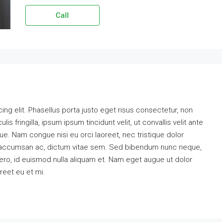
Call
ng elit. Phasellus porta justo eget risus consectetur, non
ulis fringilla, ipsum ipsum tincidunt velit, ut convallis velit ante
ue. Nam congue nisi eu orci laoreet, nec tristique dolor
accumsan ac, dictum vitae sem. Sed bibendum nunc neque,
ibero, id euismod nulla aliquam et. Nam eget augue ut dolor
oreet eu et mi.