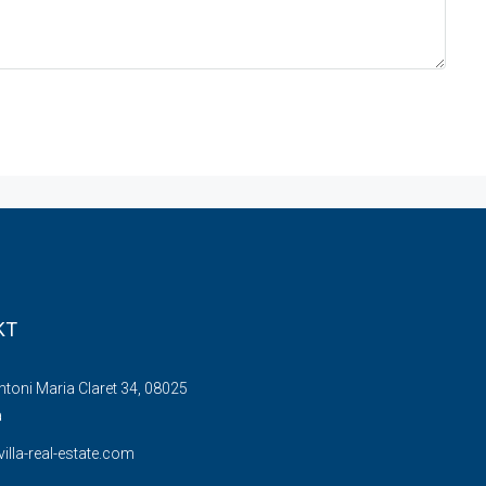
KT
Antoni Maria Claret 34, 08025
a
illa-real-estate.com