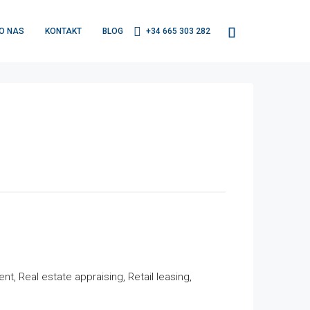
O NAS
KONTAKT
BLOG
+34 665 303 282
 Real estate appraising, Retail leasing,