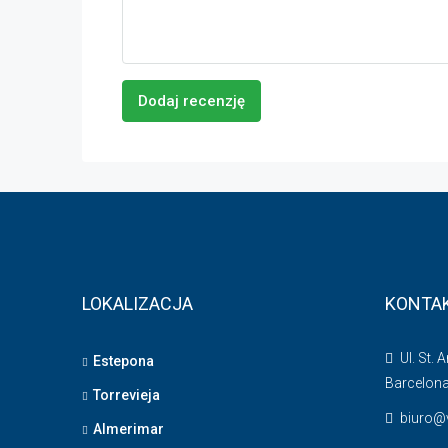
Dodaj recenzję
LOKALIZACJA
KONTA
Ul. St. 
Estepona
Barcelon
Torrevieja
biuro@v
Almerimar