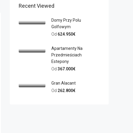
Recent Viewed
Domy Przy Polu
Golfowym
Od
624.950€
Apartamenty Na
Przedmieściach
Estepony
Od
367.000€
Gran Alacant
Od
262.800€