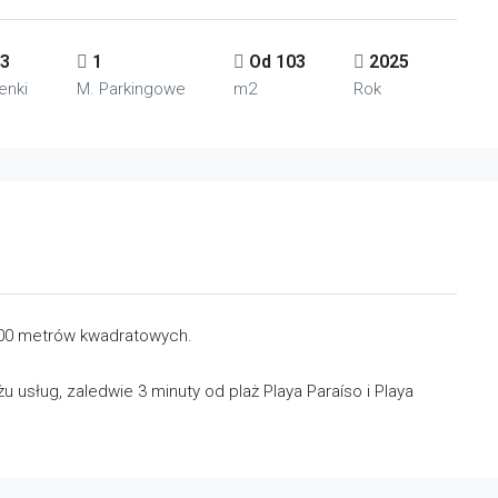
-3
1
Od 103
2025
enki
M. Parkingowe
m2
Rok
800 metrów kwadratowych.
 usług, zaledwie 3 minuty od plaż Playa Paraíso i Playa