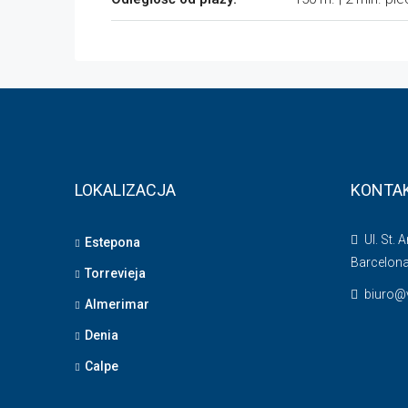
LOKALIZACJA
KONTA
Ul. St. 
Estepona
Barcelon
Torrevieja
biuro@v
Almerimar
Denia
Calpe