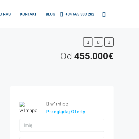
O NAS
KONTAKT
BLOG
+34 665 303 282
Od
455.000€
w1mhpq
Przeglądaj Oferty