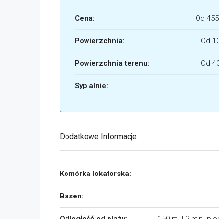
Cena:
Od
455
Powierzchnia:
Od 1
Powierzchnia terenu:
Od 4
Sypialnie:
Dodatkowe Informacje
Komórka lokatorska:
Basen:
Odległość od plaży:
150 m. | 2 min. pi