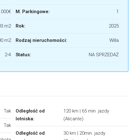
.000€
M. Parkingowe:
1
03 m2
Rok:
2025
00 m2
Rodzaj nieruchomości:
Willa
2-4
Status:
NA SPRZEDAŻ
Tak
Odległość od
120 km | 65 min. jazdy
lotniska:
(Alicante)
Tak
Odległość od
30 km | 20min. jazdy
echotą