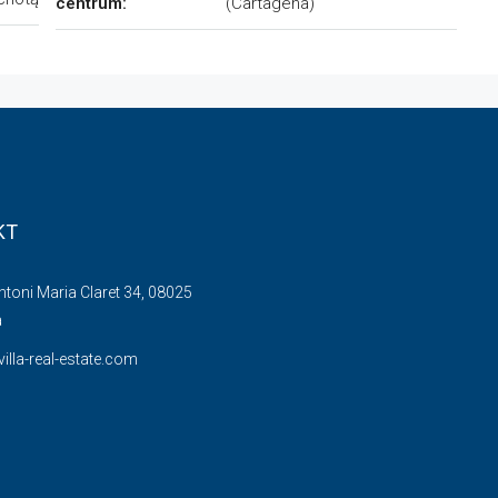
centrum:
(Cartagena)
KT
Antoni Maria Claret 34, 08025
a
illa-real-estate.com