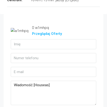
centrum:
10 Km | 15 min. jazdy (El Ejido)
w1mhpq
Przeglądaj Oferty