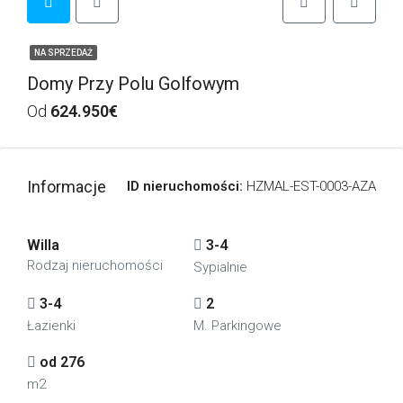
NA SPRZEDAŻ
Domy Przy Polu Golfowym
Od
624.950€
Informacje
ID nieruchomości:
HZMAL-EST-0003-AZA
Willa
3-4
Rodzaj nieruchomości
Sypialnie
3-4
2
Łazienki
M. Parkingowe
od 276
m2