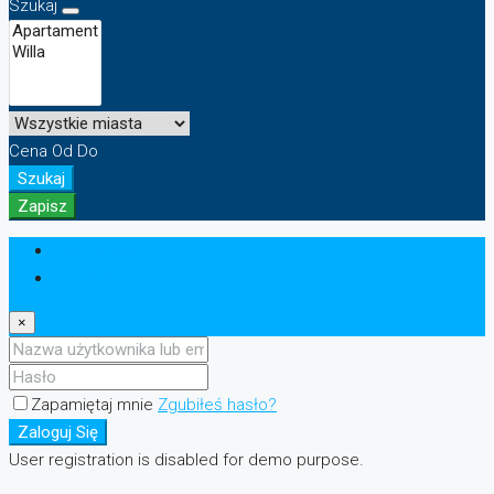
Szukaj
Cena
Od
Do
Szukaj
Zapisz
Zaloguj Się
Zarejestrować
×
Zapamiętaj mnie
Zgubiłeś hasło?
Zaloguj Się
User registration is disabled for demo purpose.