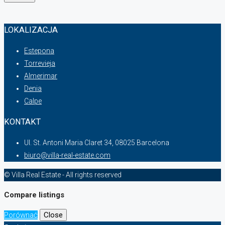
LOKALIZACJA
Estepona
Torrevieja
Almerimar
Denia
Calpe
KONTAKT
Ul. St. Antoni Maria Claret 34, 08025 Barcelona
biuro@villa-real-estate.com
© Villa Real Estate - All rights reserved
Compare listings
Porównać
Close