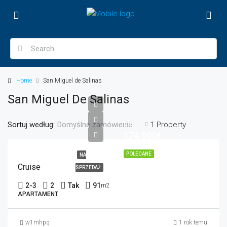
Home
San Miguel de Salinas
San Miguel De Salinas
Od
Sortuj według:
1 Property
Domyślne zamówienie
174.900€
POLECANE
NA
Cruise
SPRZEDAŻ
2-3
2
Tak
91
m2
APARTAMENT
w1mhpq
1 rok temu