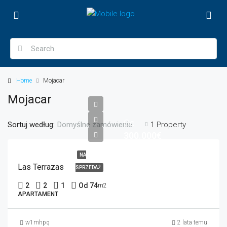
Home
Mojacar
Mojacar
Od
Sortuj według:
1 Property
Domyślne zamówienie
300.000€
NA
Las Terrazas
SPRZEDAŻ
2
2
1
Od 74
m2
APARTAMENT
w1mhpq
2 lata temu